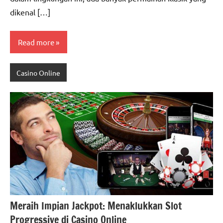
dikenal […]
Read more
Casino Online
Meraih Impian Jackpot: Menaklukkan Slot
Progressive di Casino Online