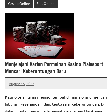
Casino Online
Slot Online
Menjelajahi Varian Permainan Kasino Pialasport :
Mencari Keberuntungan Baru
August 15, 2023
jongkok
No
comments
Kasino telah lama menjadi tempat di mana orang mencari
hiburan, kesenangan, dan, tentu saja, keberuntungan. Di
dalam lingkungan ini, ada banyak permainan klasik yang