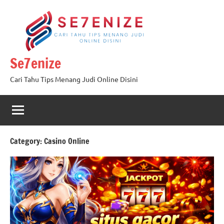
Skip
to
content
Se7enize
Cari Tahu Tips Menang Judi Online Disini
Category:
Casino Online