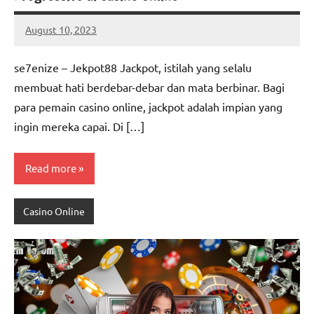
August 10, 2023
jongkok
No
comments
se7enize – Jekpot88 Jackpot, istilah yang selalu
membuat hati berdebar-debar dan mata berbinar. Bagi
para pemain casino online, jackpot adalah impian yang
ingin mereka capai. Di […]
Read more
Casino Online