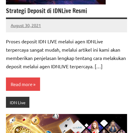
Strategi Deposit di IDNLive Resmi
August 30, 2021
gukrokk
No
comments
Proses deposit IDN LIVE melalui agen IDNLive
terpercaya sangat mudah, melalui artikel ini kami akan
memberikan penjelasan lengkap tentang cara melakukan
deposit melalui agen IDNLIVE terpercaya. […]
Read more
IDN Live