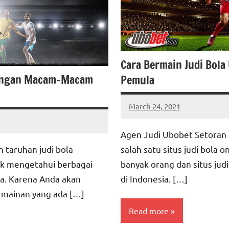
Cara Bermain Judi Bola
dengan Macam-Macam
Pemula
March 24, 2021
gukrokk
No
comments
Agen Judi Ubobet Setora
taruhan judi bola
salah satu situs judi bola 
ak mengetahui berbagai
banyak orang dan situs judi
a. Karena Anda akan
di Indonesia. […]
mainan yang ada […]
Read more