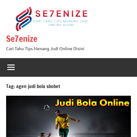
Skip
to
content
Se7enize
Cari Tahu Tips Menang Judi Online Disini
Tag:
agen judi bola sbobet