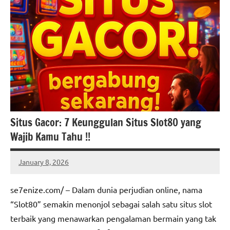
Situs Gacor: 7 Keunggulan Situs Slot80 yang
Wajib Kamu Tahu !!
January 8, 2026
jongkok
se7enize.com/ – Dalam dunia perjudian online, nama
“Slot80” semakin menonjol sebagai salah satu situs slot
terbaik yang menawarkan pengalaman bermain yang tak