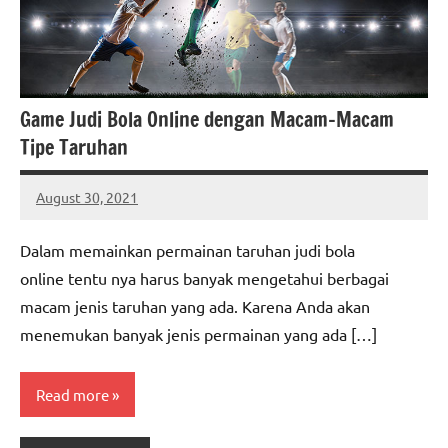
Game Judi Bola Online dengan Macam-Macam
Tipe Taruhan
August 30, 2021
gukrokk
No
comments
Dalam memainkan permainan taruhan judi bola
online tentu nya harus banyak mengetahui berbagai
macam jenis taruhan yang ada. Karena Anda akan
menemukan banyak jenis permainan yang ada […]
Read more