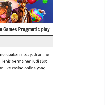
ne Games Pragmatic play
merupakan situs judi online
jenis permainan judi slot
n live casino online yang