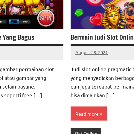
ne Yang Bagus
Bermain Judi Slot Onli
August 28, 2021
gukrokk
No
comments
 gambar permainan slot
Judi slot online pragmatic 
ol atau gambar yang
yang menyediakan berbagai 
selain payline.
dan juga terdapat permaina
 seperti free […]
bisa dimainkan […]
Read more
Slot Online