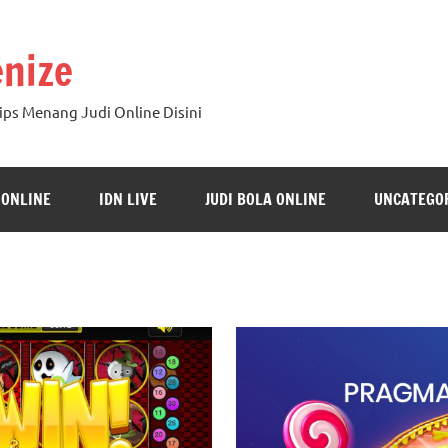
nize
Tips Menang Judi Online Disini
 ONLINE
IDN LIVE
JUDI BOLA ONLINE
UNCATEGO