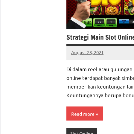
Strategi Main Slot Onli
August 28, 2021
gukrokk
No
comments
Di dalam reel atau gulungan
online terdapat banyak simb
memberikan keuntungan lain 
Keuntungannya berupa bonus
Read more
Slot Online