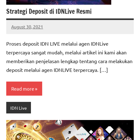
Strategi Deposit di IDNLive Resmi
August 30, 2021
gukrokk
No
comments
Proses deposit IDN LIVE melalui agen IDNLive
terpercaya sangat mudah, melalui artikel ini kami akan
memberikan penjelasan lengkap tentang cara melakukan
deposit melalui agen IDNLIVE terpercaya. […]
Read more
IDN Live