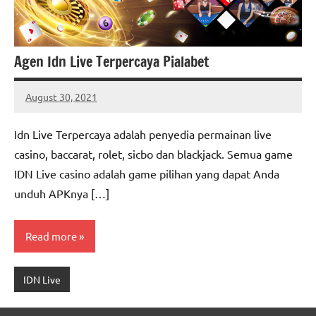
Agen Idn Live Terpercaya Pialabet
August 30, 2021
gukrokk
No
comments
Idn Live Terpercaya adalah penyedia permainan live
casino, baccarat, rolet, sicbo dan blackjack. Semua game
IDN Live casino adalah game pilihan yang dapat Anda
unduh APKnya […]
Read more
IDN Live