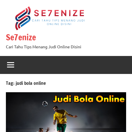
Skip
to
content
Se7enize
Cari Tahu Tips Menang Judi Online Disini
Tag:
judi bola online