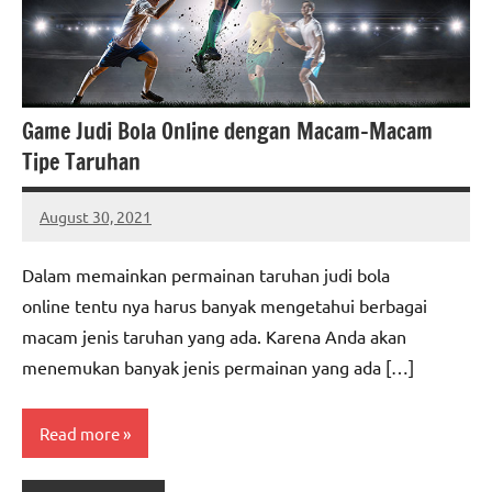
Game Judi Bola Online dengan Macam-Macam
Tipe Taruhan
August 30, 2021
gukrokk
No
comments
Dalam memainkan permainan taruhan judi bola
online tentu nya harus banyak mengetahui berbagai
macam jenis taruhan yang ada. Karena Anda akan
menemukan banyak jenis permainan yang ada […]
Read more