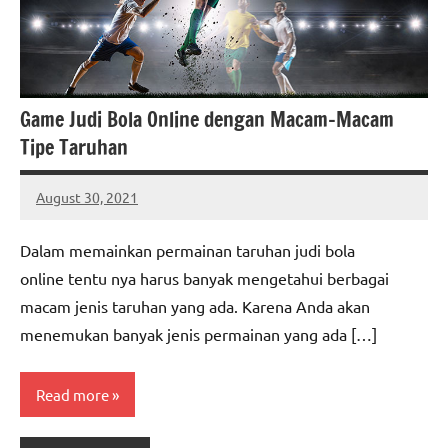
Game Judi Bola Online dengan Macam-Macam
Tipe Taruhan
August 30, 2021
gukrokk
No
comments
Dalam memainkan permainan taruhan judi bola
online tentu nya harus banyak mengetahui berbagai
macam jenis taruhan yang ada. Karena Anda akan
menemukan banyak jenis permainan yang ada […]
Read more