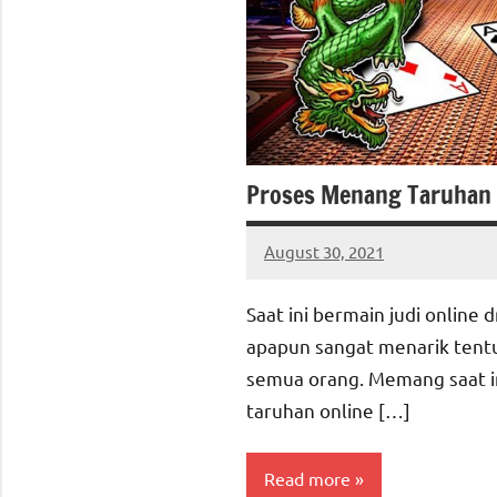
Proses Menang Taruhan 
August 30, 2021
gukrokk
No
comments
Saat ini bermain judi online d
apapun sangat menarik tent
semua orang. Memang saat 
taruhan online […]
Read more