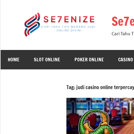
Skip
to
Se7e
content
Cari Tahu 
HOME
SLOT ONLINE
POKER ONLINE
CASINO
Tag:
judi casino online terperca