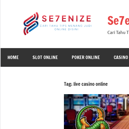
Skip
to
Se7e
content
Cari Tahu 
HOME
SLOT ONLINE
POKER ONLINE
CASINO
Tag:
live casino online