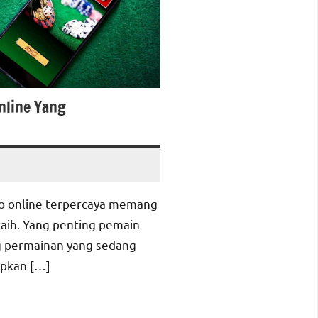
nline Yang
o online terpercaya memang
raih. Yang penting pemain
g permainan yang sedang
apkan […]