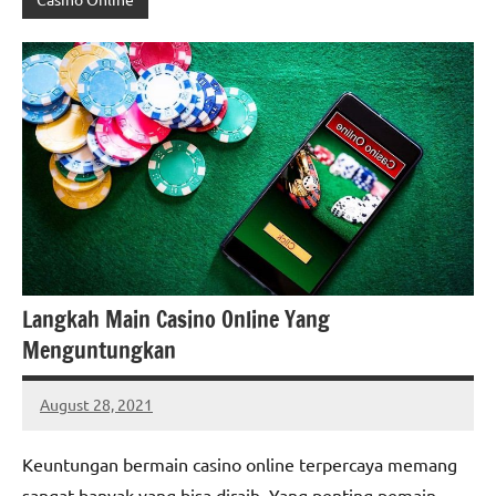
Langkah Main Casino Online Yang
Menguntungkan
August 28, 2021
gukrokk
No
comments
Keuntungan bermain casino online terpercaya memang
sangat banyak yang bisa diraih. Yang penting pemain