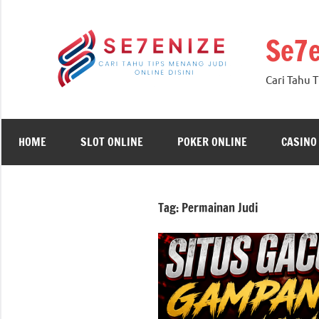
Skip
to
Se7e
content
Cari Tahu 
HOME
SLOT ONLINE
POKER ONLINE
CASINO
Tag:
Permainan Judi