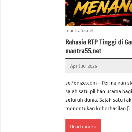
mantra55.net
Rahasia RTP Tinggi di Ga
mantra55.net
April 30, 2026
jongkok
se7enize.com – Permainan sl
salah satu pilihan utama bag
seluruh dunia. Salah satu fak
menentukan keberhasilan [
Read more