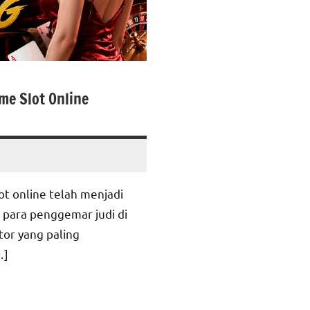
me Slot Online
ot online telah menjadi
i para penggemar judi di
tor yang paling
…]