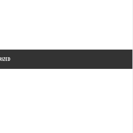
RIZED