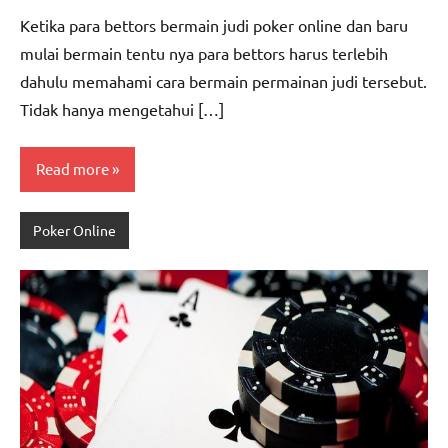
comments
Ketika para bettors bermain judi poker online dan baru
mulai bermain tentu nya para bettors harus terlebih
dahulu memahami cara bermain permainan judi tersebut.
Tidak hanya mengetahui […]
Read more
Poker Online