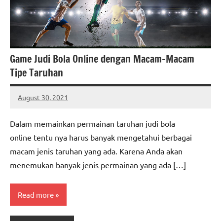
Game Judi Bola Online dengan Macam-Macam
Tipe Taruhan
August 30, 2021
gukrokk
No
comments
Dalam memainkan permainan taruhan judi bola
online tentu nya harus banyak mengetahui berbagai
macam jenis taruhan yang ada. Karena Anda akan
menemukan banyak jenis permainan yang ada […]
Read more