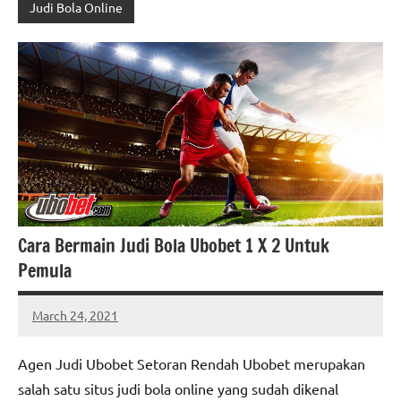
Judi Bola Online
Cara Bermain Judi Bola Ubobet 1 X 2 Untuk
Pemula
March 24, 2021
gukrokk
No
comments
Agen Judi Ubobet Setoran Rendah Ubobet merupakan
salah satu situs judi bola online yang sudah dikenal