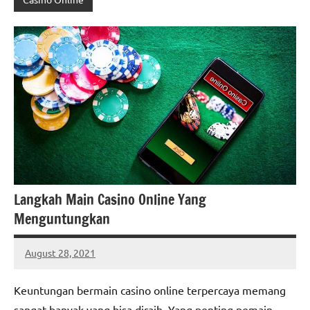
Langkah Main Casino Online Yang
Menguntungkan
August 28, 2021
gukrokk
No
comments
Keuntungan bermain casino online terpercaya memang
sangat banyak yang bisa diraih. Yang penting pemain