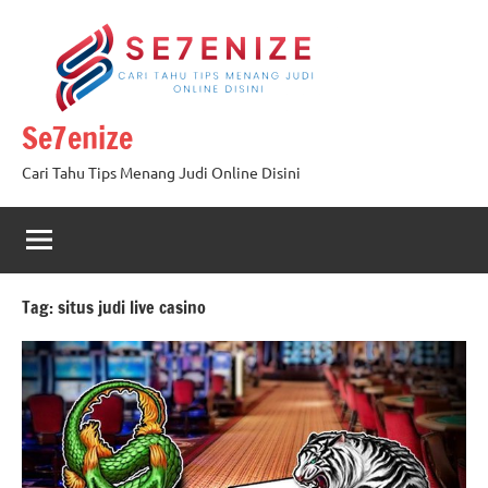
Skip
to
content
Se7enize
Cari Tahu Tips Menang Judi Online Disini
Tag:
situs judi live casino