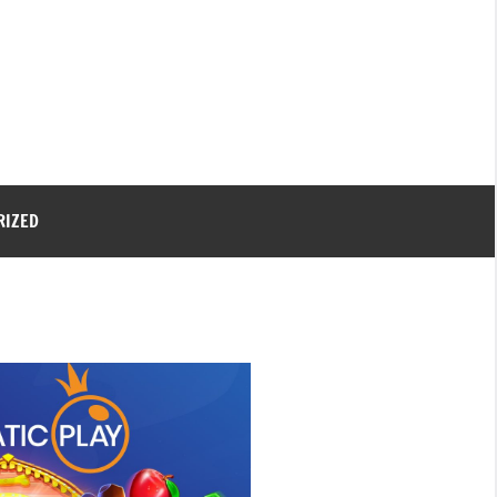
RIZED