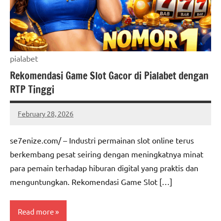
pialabet
Rekomendasi Game Slot Gacor di Pialabet dengan
RTP Tinggi
February 28, 2026
jongkok
se7enize.com/ – Industri permainan slot online terus
berkembang pesat seiring dengan meningkatnya minat
para pemain terhadap hiburan digital yang praktis dan
menguntungkan. Rekomendasi Game Slot […]
Read more