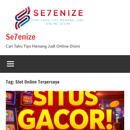
Skip
to
content
Se7enize
Cari Tahu Tips Menang Judi Online Disini
Tag:
Slot Online Terpercaya