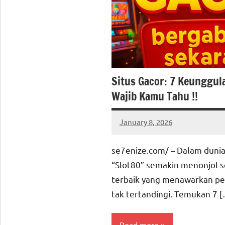
Situs Gacor: 7 Keunggul
Wajib Kamu Tahu !!
January 8, 2026
jongkok
se7enize.com/ – Dalam dunia
“Slot80” semakin menonjol se
terbaik yang menawarkan p
tak tertandingi. Temukan 7 
Read more