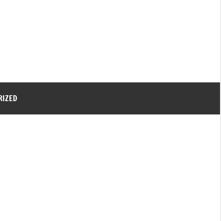
RIZED