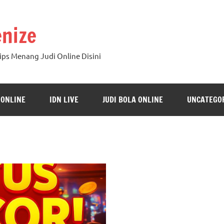
nize
Tips Menang Judi Online Disini
 ONLINE
IDN LIVE
JUDI BOLA ONLINE
UNCATEGO