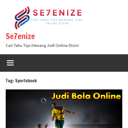
Skip
to
content
Se7enize
Cari Tahu Tips Menang Judi Online Disini
Tag:
Sportsbook