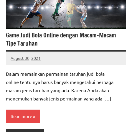
Game Judi Bola Online dengan Macam-Macam
Tipe Taruhan
August 30, 2021
gukrokk
No
comments
Dalam memainkan permainan taruhan judi bola
online tentu nya harus banyak mengetahui berbagai
macam jenis taruhan yang ada. Karena Anda akan
menemukan banyak jenis permainan yang ada […]
Read more