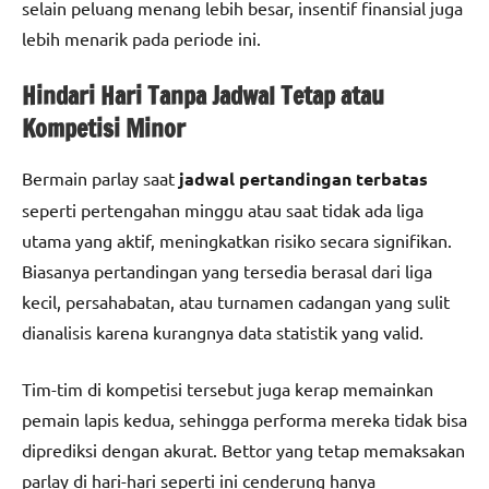
selain peluang menang lebih besar, insentif finansial juga
lebih menarik pada periode ini.
Hindari Hari Tanpa Jadwal Tetap atau
Kompetisi Minor
Bermain parlay saat
jadwal pertandingan terbatas
seperti pertengahan minggu atau saat tidak ada liga
utama yang aktif, meningkatkan risiko secara signifikan.
Biasanya pertandingan yang tersedia berasal dari liga
kecil, persahabatan, atau turnamen cadangan yang sulit
dianalisis karena kurangnya data statistik yang valid.
Tim-tim di kompetisi tersebut juga kerap memainkan
pemain lapis kedua, sehingga performa mereka tidak bisa
diprediksi dengan akurat. Bettor yang tetap memaksakan
parlay di hari-hari seperti ini cenderung hanya