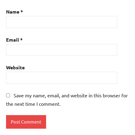
Name
*
Email
*
Website
Save my name, email, and website in this browser for
the next time I comment.