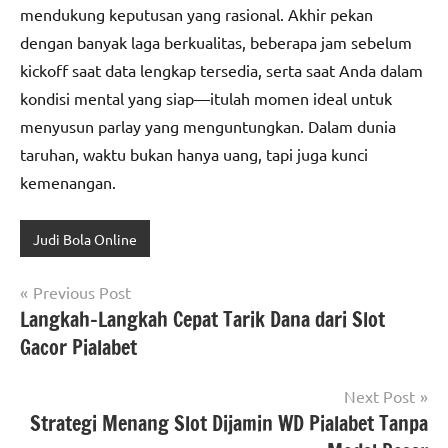
mendukung keputusan yang rasional. Akhir pekan
dengan banyak laga berkualitas, beberapa jam sebelum
kickoff saat data lengkap tersedia, serta saat Anda dalam
kondisi mental yang siap—itulah momen ideal untuk
menyusun parlay yang menguntungkan. Dalam dunia
taruhan, waktu bukan hanya uang, tapi juga kunci
kemenangan.
Judi Bola Online
Post
Previous Post
Langkah-Langkah Cepat Tarik Dana dari Slot
navigation
Gacor Pialabet
Next Post
Strategi Menang Slot Dijamin WD Pialabet Tanpa