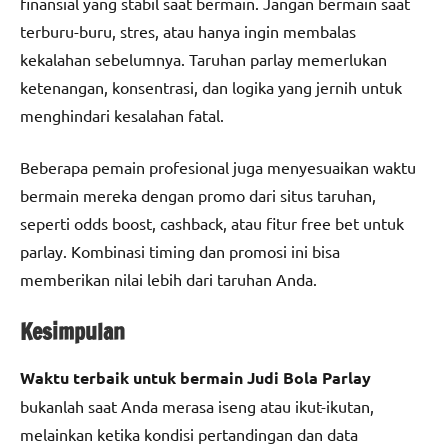
finansial yang stabil saat bermain. Jangan bermain saat
terburu-buru, stres, atau hanya ingin membalas
kekalahan sebelumnya. Taruhan parlay memerlukan
ketenangan, konsentrasi, dan logika yang jernih untuk
menghindari kesalahan fatal.
Beberapa pemain profesional juga menyesuaikan waktu
bermain mereka dengan promo dari situs taruhan,
seperti odds boost, cashback, atau fitur free bet untuk
parlay. Kombinasi timing dan promosi ini bisa
memberikan nilai lebih dari taruhan Anda.
Kesimpulan
Waktu terbaik untuk bermain Judi Bola Parlay
bukanlah saat Anda merasa iseng atau ikut-ikutan,
melainkan ketika kondisi pertandingan dan data