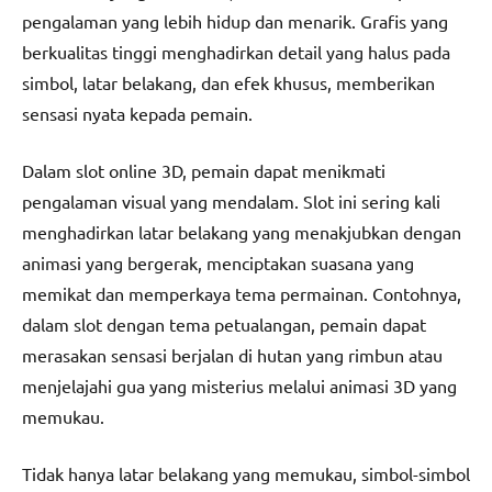
pengalaman yang lebih hidup dan menarik. Grafis yang
berkualitas tinggi menghadirkan detail yang halus pada
simbol, latar belakang, dan efek khusus, memberikan
sensasi nyata kepada pemain.
Dalam slot online 3D, pemain dapat menikmati
pengalaman visual yang mendalam. Slot ini sering kali
menghadirkan latar belakang yang menakjubkan dengan
animasi yang bergerak, menciptakan suasana yang
memikat dan memperkaya tema permainan. Contohnya,
dalam slot dengan tema petualangan, pemain dapat
merasakan sensasi berjalan di hutan yang rimbun atau
menjelajahi gua yang misterius melalui animasi 3D yang
memukau.
Tidak hanya latar belakang yang memukau, simbol-simbol