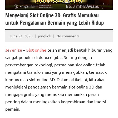
Menyelami Slot Online 3D: Grafis Memukau
untuk Pengalaman Bermain yang Lebih Hidup
June 21, 2023
jongkok
No comments
se7enize
–
Slot online
telah menjadi bentuk hiburan yang
sangat populer di dunia digital. Seiring dengan
perkembangan teknologi, permainan slot online telah
mengalami transformasi yang menakjubkan, termasuk
kemunculan slot online 3D. Dalam artikel ini, kita akan
menjelajahi pengalaman bermain slot online 3D dan
mengapa grafis yang memukau memainkan peran
penting dalam meningkatkan kegembiraan dan imersi
pemain.