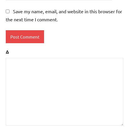
Save my name, email, and website in this browser for
the next time I comment.
Δ