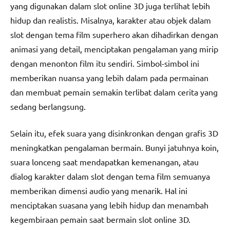
yang digunakan dalam slot online 3D juga terlihat lebih
hidup dan realistis. Misalnya, karakter atau objek dalam
slot dengan tema film superhero akan dihadirkan dengan
animasi yang detail, menciptakan pengalaman yang mirip
dengan menonton film itu sendiri. Simbol-simbol ini
memberikan nuansa yang lebih dalam pada permainan
dan membuat pemain semakin terlibat dalam cerita yang
sedang berlangsung.
Selain itu, efek suara yang disinkronkan dengan grafis 3D
meningkatkan pengalaman bermain. Bunyi jatuhnya koin,
suara lonceng saat mendapatkan kemenangan, atau
dialog karakter dalam slot dengan tema film semuanya
memberikan dimensi audio yang menarik. Hal ini
menciptakan suasana yang lebih hidup dan menambah
kegembiraan pemain saat bermain slot online 3D.