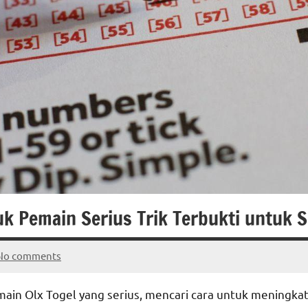
k Pemain Serius Trik Terbukti untuk 
No comments
main Olx Togel yang serius, mencari cara untuk meningka