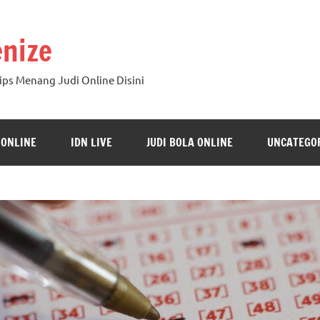
nize
Tips Menang Judi Online Disini
 ONLINE
IDN LIVE
JUDI BOLA ONLINE
UNCATEGO