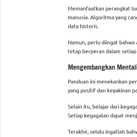
Memanfaatkan perangkat luna
manusia. Algoritma yang ca
data historis.
Namun, perlu diingat bahwa 
tetap berperan dalam setiap
Mengembangkan Mentalit
Panduan ini menekankan pen
yang positif dan keyakinan 
Selain itu, belajar dari ke
Setiap kegagalan dapat men
Terakhir, selalu ingatlah ba