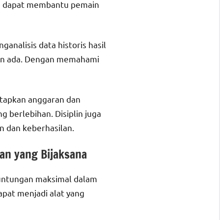
ang dapat membantu pemain
nalisis data historis hasil
kin ada. Dengan memahami
etapkan anggaran dan
 berlebihan. Disiplin juga
 dan keberhasilan.
an yang Bijaksana
euntungan maksimal dalam
apat menjadi alat yang