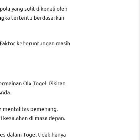
la yang sulit dikenali oleh
ngka tertentu berdasarkan
. Faktor keberuntungan masih
mainan Olx Togel. Pikiran
Anda.
an mentalitas pemenang.
 kesalahan di masa depan.
ses dalam Togel tidak hanya