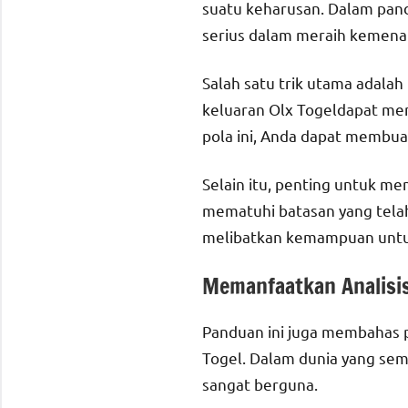
suatu keharusan. Dalam pand
serius dalam meraih kemenan
Salah satu trik utama adala
keluaran Olx Togeldapat me
pola ini, Anda dapat membuat
Selain itu, penting untuk m
mematuhi batasan yang telah
melibatkan kemampuan untuk
Memanfaatkan Analisi
Panduan ini juga membahas 
Togel. Dalam dunia yang sema
sangat berguna.