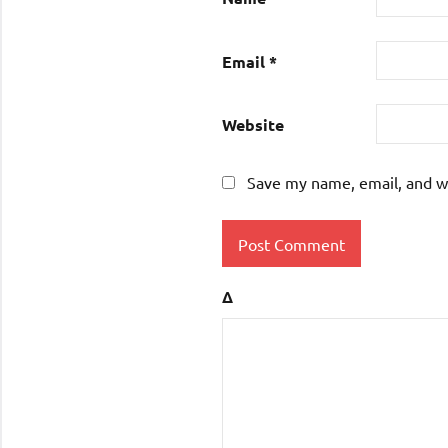
Email
*
Website
Save my name, email, and we
Δ