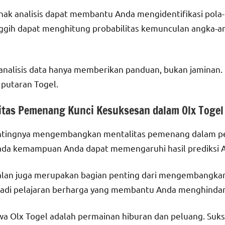
k analisis dapat membantu Anda mengidentifikasi pola-po
nggih dapat menghitung probabilitas kemunculan angka-a
analisis data hanya memberikan panduan, bukan jaminan
 putaran Togel.
as Pemenang Kunci Kesuksesan dalam Olx Togel
tingnya mengembangkan mentalitas pemenang dalam per
pada kemampuan Anda dapat memengaruhi hasil prediksi 
gagalan juga merupakan bagian penting dari mengembangk
jadi pelajaran berharga yang membantu Anda menghindari
hwa Olx Togel adalah permainan hiburan dan peluang. Suk