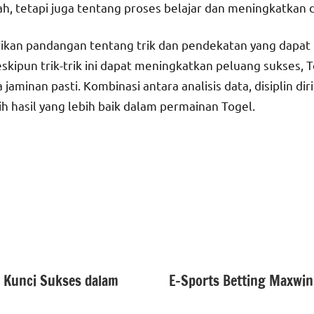
 tetapi juga tentang proses belajar dan meningkatkan d
ikan pandangan tentang trik dan pendekatan yang dapa
skipun trik-trik ini dapat meningkatkan peluang sukses, 
jaminan pasti. Kombinasi antara analisis data, disiplin d
hasil yang lebih baik dalam permainan Togel.
 Kunci Sukses dalam
E-Sports Betting Maxwin